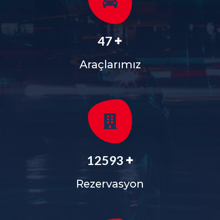
+
56
Araçlarımız
+
15127
Rezervasyon