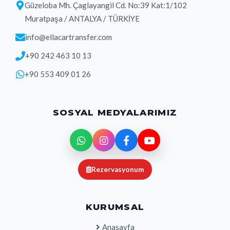
Güzeloba Mh. Çaglayangil Cd. No:39 Kat:1/102
Muratpaşa / ANTALYA / TÜRKİYE
info@ellacartransfer.com
+90 242 463 10 13
+90 553 409 01 26
SOSYAL MEDYALARIMIZ
Rezervasyonum
KURUMSAL
Anasayfa