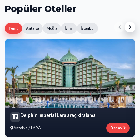
Popüler Oteller
Tümü
Antalya
Muğla
İzmir
İstanbul
Delphin Imperial Lara araç kiralama
Antalya / LARA
Detay