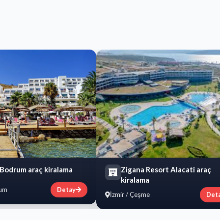
 Bodrum araç kiralama
Zigana Resort Alacati araç
kiralama
rum
Detay
İzmir / Çeşme
Det