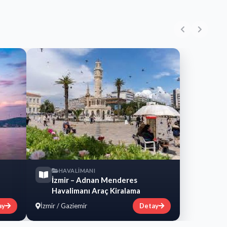
HAVALİMANI
İzmir – Adnan Menderes
Havalimanı Araç Kiralama
ay
İzmir / Gaziemir
Detay