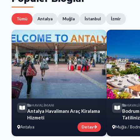
Tümü
Antalya
Muğla
İstanbul
İzmir
HAVALİMANI
HAVAL
Antalya Havalimanı Araç Kiralama
Bodrum 
Hizmeti
Tatilini
Antalya
Detay
Muğla / Bod