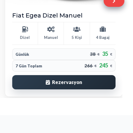
Fiat Egea Dizel Manuel
Dizel
Manuel
5 Kişi
4 Bagaj
35
38
Günlük
€
€
245
266
7 Gün Toplam
€
€
Rezervasyon