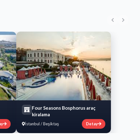
Four Seasons Bosphorus araç
kiralama
ay
İstanbul / Beşiktaş
Detay