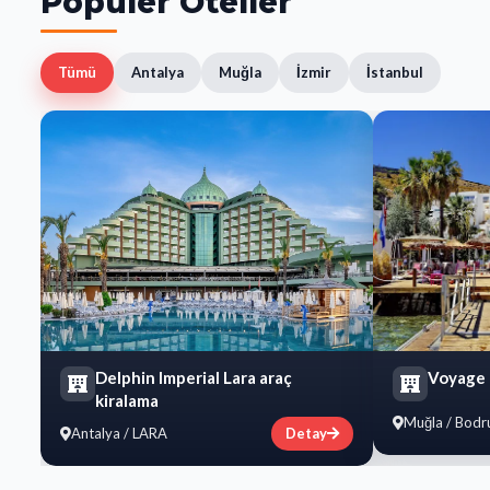
Popüler Oteller
Tümü
Antalya
Muğla
İzmir
İstanbul
Delphin Imperial Lara araç
​Voyage
kiralama
Muğla / Bod
Antalya / LARA
Detay