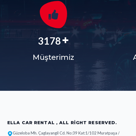
+
3829
Müşterimiz
ELLA CAR RENTAL , ALL RIGHT RESERVED.
Güzeloba Mh. Çaglayangil Cd. No:39 Kat:1/102 Muratpaşa /