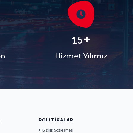
+
+
18
on
Hizmet Yılımız
L
POLITIKALAR
Gizlilik Sözleşmesi