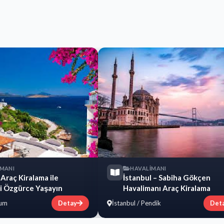
İMANI
HAVALİMANI
Araç Kiralama ile
İstanbul – Sabiha Gökçen
zi Özgürce Yaşayın
Havalimanı Araç Kiralama
rum
Detay
İstanbul / Pendik
Det