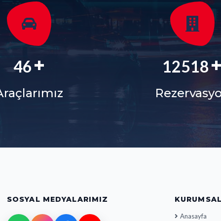
+
56
15127
Araçlarımız
Rezervasy
SOSYAL MEDYALARIMIZ
KURUMSA
Anasayfa