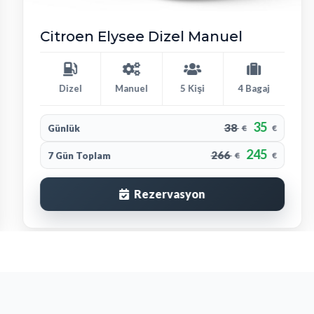
Citroen Elysee Dizel Manuel
Dizel
Manuel
5 Kişi
4 Bagaj
35
38
Günlük
€
€
245
266
7 Gün Toplam
€
€
Rezervasyon