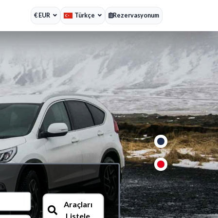
€ EUR
Türkçe
Rezervasyonum
%15 İndi
Fırsatı Kaçırmayın
Araçları
Listele