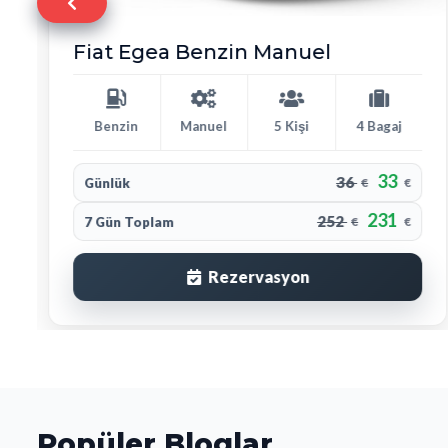
Fiat Egea Benzin Manuel
Benzin
Manuel
5 Kişi
4 Bagaj
33
36
Günlük
€
€
231
252
7 Gün Toplam
€
€
Rezervasyon
Popüler Bloglar