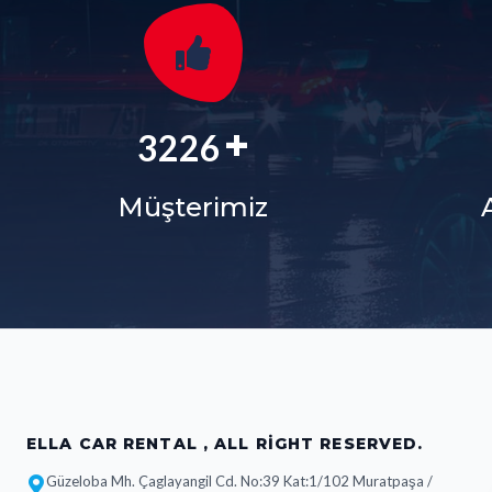
+
3829
Müşterimiz
ELLA CAR RENTAL , ALL RIGHT RESERVED.
Güzeloba Mh. Çaglayangil Cd. No:39 Kat:1/102 Muratpaşa /