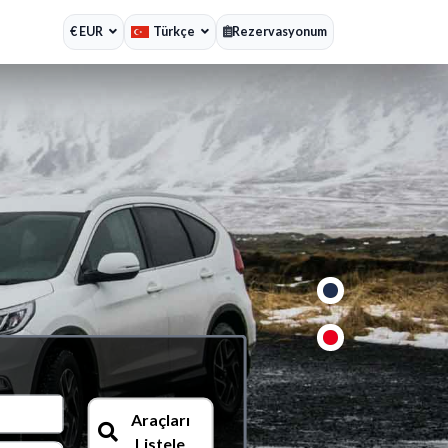
€ EUR
Türkçe
Rezervasyonum
%15 İndiri
Fırsatı Kaçırmayın
Araçları
Listele