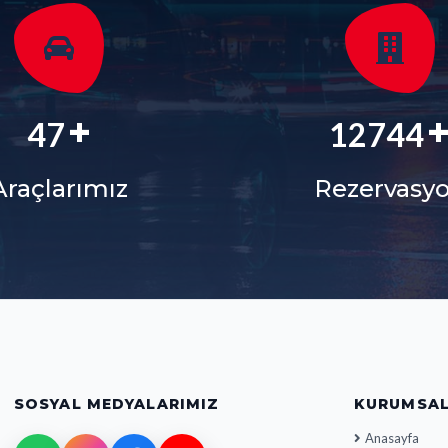
+
56
15127
Araçlarımız
Rezervasy
SOSYAL MEDYALARIMIZ
KURUMSA
Anasayfa