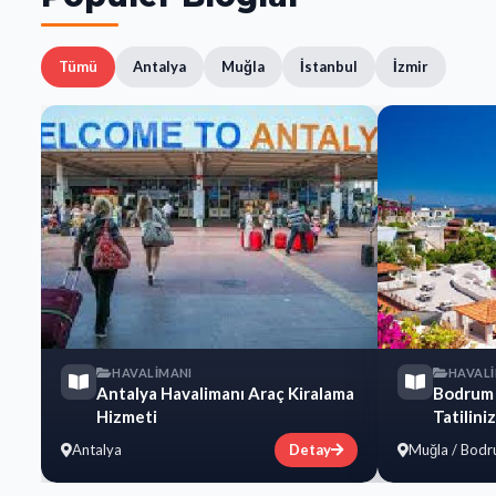
Tümü
Antalya
Muğla
İstanbul
İzmir
HAVALİMANI
HAVAL
Antalya Havalimanı Araç Kiralama
Bodrum 
Hizmeti
Tatilini
Antalya
Detay
Muğla / Bod