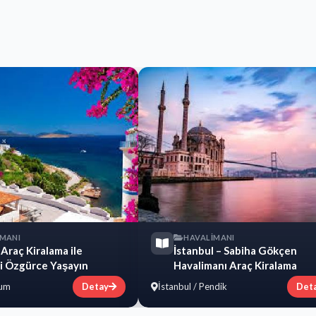
İMANI
HAVALİMANI
Araç Kiralama ile
İstanbul – Sabiha Gökçen
zi Özgürce Yaşayın
Havalimanı Araç Kiralama
rum
Detay
İstanbul / Pendik
Det