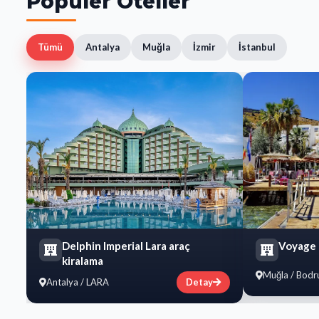
Popüler Oteller
Tümü
Antalya
Muğla
İzmir
İstanbul
Delphin Imperial Lara araç
​Voyage
kiralama
Muğla / Bod
Antalya / LARA
Detay