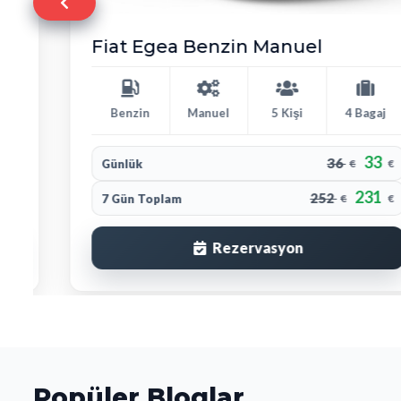
Fiat Egea Benzin Manuel
Benzin
Manuel
5 Kişi
4 Bagaj
33
36
Günlük
€
€
231
252
7 Gün Toplam
€
€
Rezervasyon
Popüler Bloglar