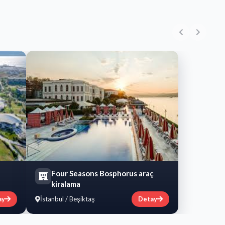
Four Seasons Bosphorus araç
kiralama
ay
İstanbul / Beşiktaş
Detay