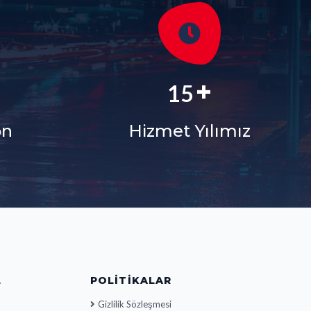
+
+
18
on
Hizmet Yılımız
L
POLITIKALAR
Gizlilik Sözleşmesi