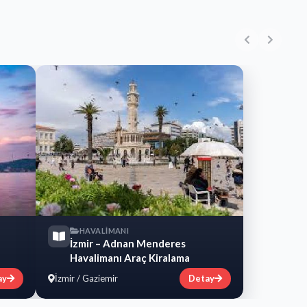
HAVALİMANI
İzmir – Adnan Menderes
Havalimanı Araç Kiralama
ay
İzmir / Gaziemir
Detay