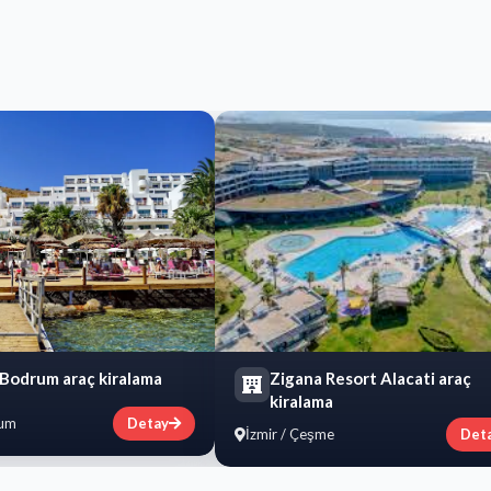
 Bodrum araç kiralama
Zigana Resort Alacati araç
kiralama
rum
Detay
İzmir / Çeşme
Det